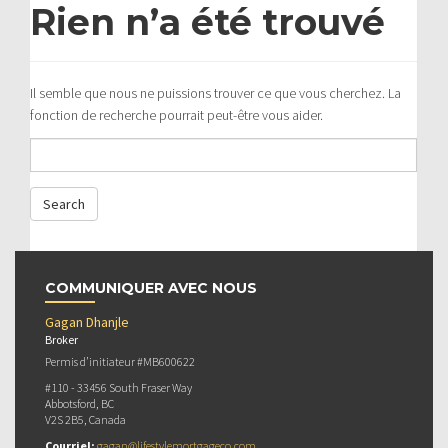
Rien n’a été trouvé
Il semble que nous ne puissions trouver ce que vous cherchez. La
fonction de recherche pourrait peut-être vous aider.
COMMUNIQUER AVEC NOUS
Gagan Dhanjle
Broker
Permis d’initiateur #MB600622
#110 - 33456 South Fraser Way
Abbotsford, BC
V2S 2B5, Canada
Courriel:
gagan@lifestylemortgageco.com