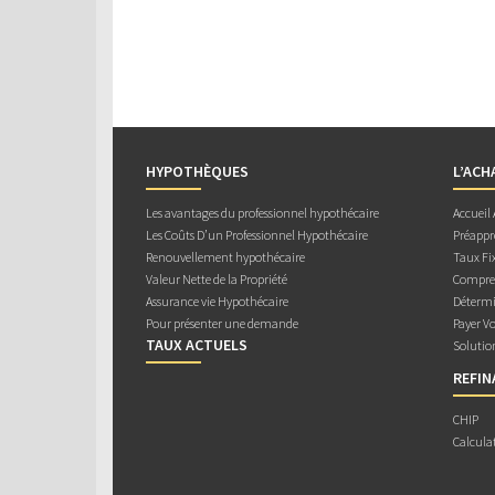
HYPOTHÈQUES
L’ACH
Les avantages du professionnel hypothécaire
Accueil
Les Coûts D’un Professionnel Hypothécaire
Préappr
Renouvellement hypothécaire
Taux Fix
Valeur Nette de la Propriété
Compren
Assurance vie Hypothécaire
Détermi
Pour présenter une demande
Payer V
TAUX ACTUELS
Solutio
REFI
CHIP
Calcula