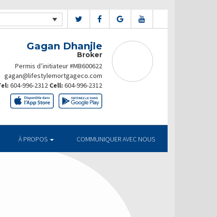
Gagan Dhanjle
Broker
Permis d’initiateur #MB600622
gagan@lifestylemortgageco.com
el:
604-996-2312
Cell:
604-996-2312
À PROPOS
COMMUNIQUER AVEC NOUS