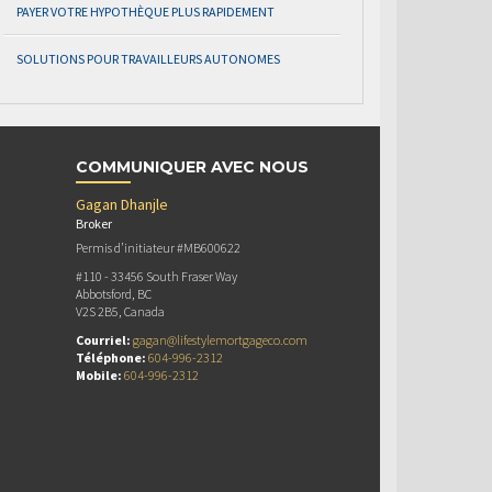
PAYER VOTRE HYPOTHÈQUE PLUS RAPIDEMENT
SOLUTIONS POUR TRAVAILLEURS AUTONOMES
COMMUNIQUER AVEC NOUS
Gagan Dhanjle
Broker
Permis d’initiateur #MB600622
#110 - 33456 South Fraser Way
Abbotsford, BC
V2S 2B5, Canada
Courriel:
gagan@lifestylemortgageco.com
Téléphone:
604-996-2312
Mobile:
604-996-2312