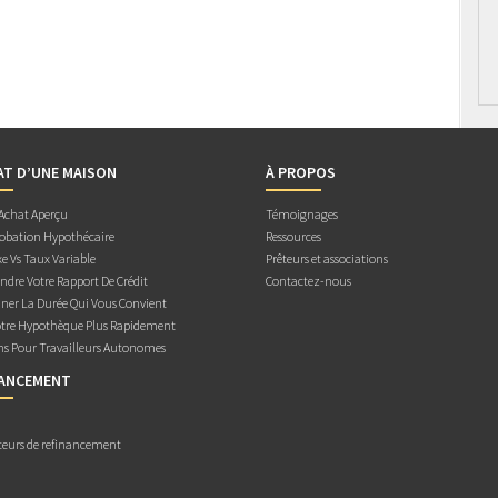
AT D’UNE MAISON
À PROPOS
 Achat Aperçu
Témoignages
obation Hypothécaire
Ressources
e Vs Taux Variable
Prêteurs et associations
dre Votre Rapport De Crédit
Contactez-nous
ner La Durée Qui Vous Convient
otre Hypothèque Plus Rapidement
ns Pour Travailleurs Autonomes
NANCEMENT
teurs de refinancement