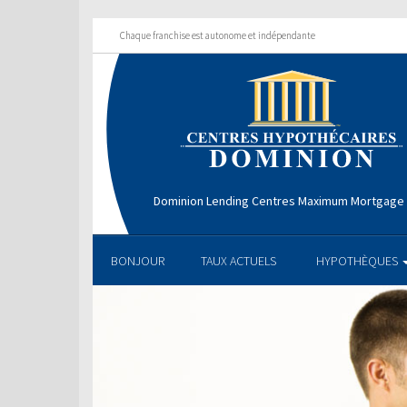
Chaque franchise est autonome et indépendante
Dominion Lending Centres Maximum Mortgage 
BONJOUR
TAUX ACTUELS
HYPOTHÈQUES