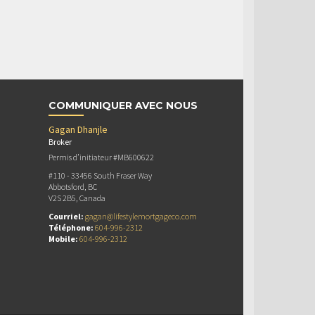
COMMUNIQUER AVEC NOUS
Gagan Dhanjle
Broker
Permis d’initiateur #MB600622
#110 - 33456 South Fraser Way
Abbotsford, BC
V2S 2B5, Canada
Courriel:
gagan@lifestylemortgageco.com
Téléphone:
604-996-2312
Mobile:
604-996-2312