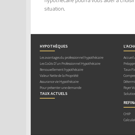
hypothécaire pourra vous aider à choisir
situation.
HYPOTHÈQUES
L’ACH
Les avantages du professionnel hypothécaire
Accueil
Les Coûts D’un Professionnel Hypothécaire
Préappr
Renouvellement hypothécaire
Taux Fix
Valeur Nette de la Propriété
Compren
Assurance vie Hypothécaire
Détermi
Pour présenter une demande
Payer V
TAUX ACTUELS
Solutio
REFI
CHIP
Calcula