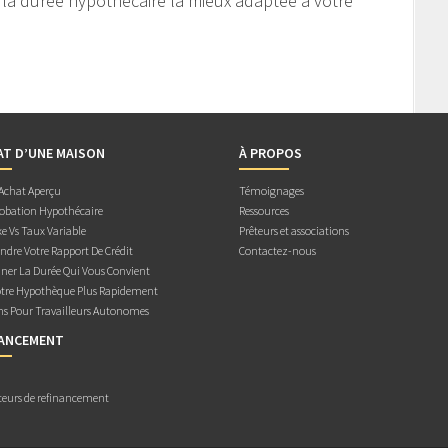
 la durée hypothécaire la mieux adaptée à votre
AT D’UNE MAISON
À PROPOS
 Achat Aperçu
Témoignages
obation Hypothécaire
Ressources
e Vs Taux Variable
Prêteurs et associations
dre Votre Rapport De Crédit
Contactez-nous
ner La Durée Qui Vous Convient
otre Hypothèque Plus Rapidement
ns Pour Travailleurs Autonomes
NANCEMENT
teurs de refinancement